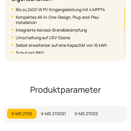
Bis zu 2400 W PV-Eingangsleistung mit 4 MPPTs
Kompaktes All-in-One-Design, Plug-and-Play-
Installation
Integrierte Aerosol-Brandbekämpfung
Umschaltung auf USV-Ebene
Selbst erweiterbar auf eine Kapazität von 16 kWh
Schutzart IP65
Integrierte Batterieheizfunktion, zuverlässige Leistung
bei extremen Temperaturen (-20 °C)
Keine Verschwendung durch Eigenverbrauch
Langlebige Leistung mit 6.000 Ladezyklen
Produktparameter
Unterstützung des TOU-Modus zur Maximierung der
Vorteile für Familien
X-MS 2700
X-MS 2700S1
X-MS 2700S2
X-MS 2700