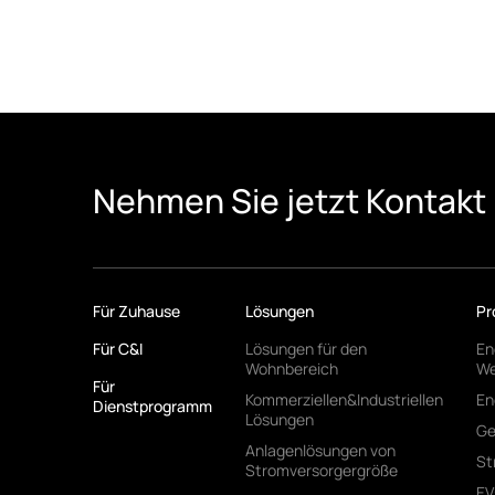
Nehmen Sie jetzt Kontakt 
Für Zuhause
Lösungen
Pr
Für C&I
Lösungen für den
En
Wohnbereich
We
Für
Kommerziellen&Industriellen
En
Dienstprogramm
Lösungen
Ge
Anlagenlösungen von
St
Stromversorgergröße
EV