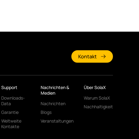
Kontakt
Support
Nachrichten &
Über SolaX
Medien
Downloads-
Warum SolaX
Data
Nachrichten
Nachhaltigkeit
Garantie
Blogs
Weltweite
Veranstaltungen
Kontakte