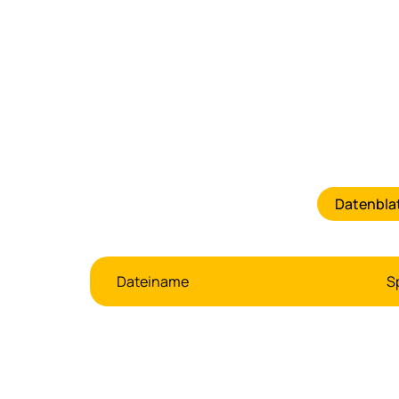
Datenbla
Dateiname
S