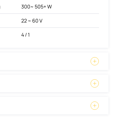
g
300~ 505+ W
22 ~ 60 V
4 / 1