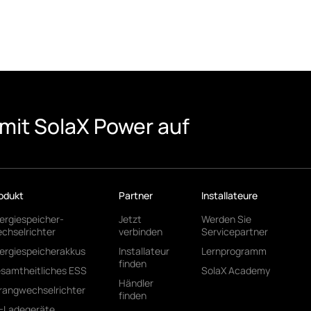
mit SolaX Power auf
odukt
Partner
Installateure
ergiespeicher-
Jetzt
Werden Sie
chselrichter
verbinden
Servicepartner
ergiespeicherakkus
Installateur
Lernprogramm
finden
samtheitliches ESS
SolaX Academy
Händler
rangwechselrichter
finden
-Ladegeräte