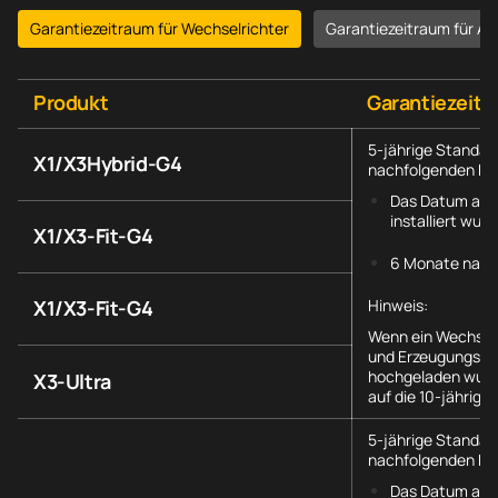
Garantiezeitraum für Wechselrichter
Garantiezeitraum für Ak
Produkt
Garantiezeit
5-jährige Standar
X1/X3Hybrid-G4
nachfolgenden Da
Das Datum an 
installiert wurd
X1/X3-Fit-G4
6 Monate nach
X1/X3-Fit-G4
Hinweis:
Wenn ein Wechselr
und Erzeugungsdat
hochgeladen wurde
X3-Ultra
auf die 10-jährige
5-jährige Standar
nachfolgenden Da
Das Datum an 