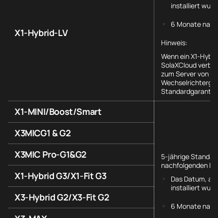
installiert wurd
6 Monate nach
X1-Hybrid-LV
Hinweis:
Wenn ein X1-Hybri
SolaXCloud verbu
zum Server von So
Wechselrichtergara
Standardgarantie a
X1-MINI/Boost/Smart
X3MICG1 & G2
X3MIC Pro-G1&G2
5-jährige Standar
nachfolgenden Da
X1-Hybrid G3/X1-Fit G3
Das Datum, an 
installiert wurd
X3-Hybrid G2/X3-Fit G2
6 Monate nach