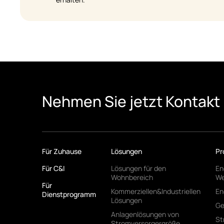
Nehmen Sie jetzt Kontakt 
Für Zuhause
Lösungen
Pr
Für C&I
Lösungen für den
En
Wohnbereich
We
Für
Kommerziellen&Industriellen
En
Dienstprogramm
Lösungen
Ge
Anlagenlösungen von
St
Stromversorgergröße