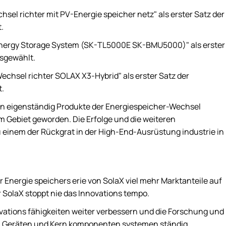
sel richter mit PV-Energie speicher netz" als erster Satz der
.
Energy Storage System (SK-TL5000E SK-BMU5000)" als erster
usgewählt.
chsel richter SOLAX X3-Hybrid" als erster Satz der
t.
ren eigenständig Produkte der Energiespeicher-Wechsel
em Gebiet geworden. Die Erfolge und die weiteren
 einem der Rückgrat in der High-End-Ausrüstung industrie in
r Energie speichers erie von SolaX viel mehr Marktanteile auf
SolaX stoppt nie das Innovations tempo.
vations fähigkeiten weiter verbessern und die Forschung und
n Geräten und Kern komponenten systemen ständig