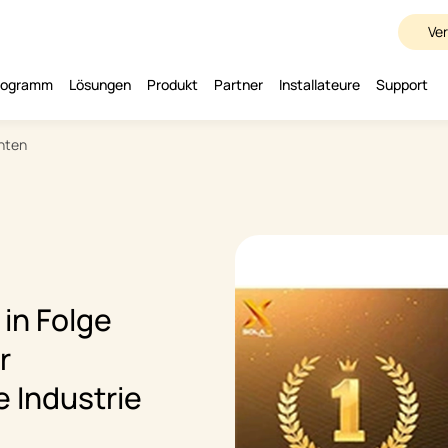
Ve
programm
Lösungen
Produkt
Partner
Installateure
Support
hten
in Folge
r
e Industrie