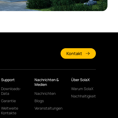
Kontakt
Support
Nachrichten &
Über SolaX
Medien
Downloads-
Warum SolaX
Data
Nachrichten
Nachhaltigkeit
Garantie
Blogs
Weltweite
Veranstaltungen
Kontakte