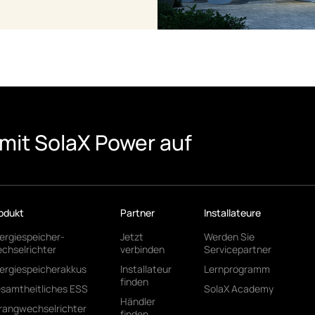
mit SolaX Power auf
odukt
Partner
Installateure
ergiespeicher-
Jetzt
Werden Sie
chselrichter
verbinden
Servicepartner
ergiespeicherakkus
Installateur
Lernprogramm
finden
samtheitliches ESS
SolaX Academy
Händler
rangwechselrichter
finden