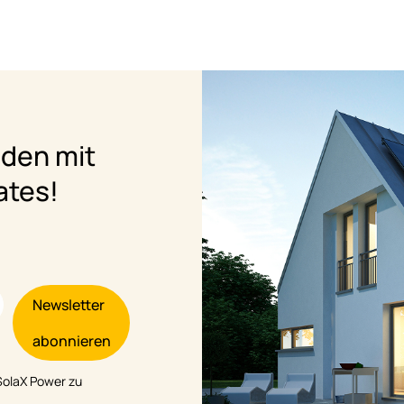
nden mit
ates!
Newsletter
abonnieren
SolaX Power zu