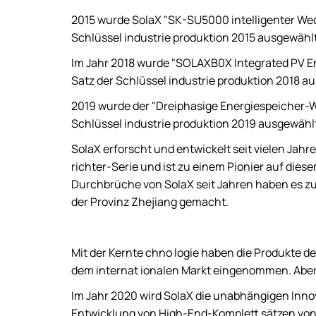
2015 wurde SolaX "SK-SU5000 intelligenter Wech
Schlüssel industrie produktion 2015 ausgewählt
Im Jahr 2018 wurde "SOLAXB0X Integrated PV 
Satz der Schlüssel industrie produktion 2018 a
2019 wurde der "Dreiphasige Energiespeicher-We
Schlüssel industrie produktion 2019 ausgewähl
SolaX erforscht und entwickelt seit vielen Jah
richter-Serie und ist zu einem Pionier auf dies
Durchbrüche von SolaX seit Jahren haben es zu
der Provinz Zhejiang gemacht.
Mit der Kernte chno logie haben die Produkte de
dem internat ionalen Markt eingenommen. Aber 
Im Jahr 2020 wird SolaX die unabhängigen Inno
Entwicklung von High-End-Komplett sätzen vo