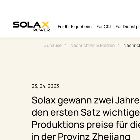
Für Ihr Eigenheim
Für C&I
Für Dienst
Zuhause
Nachrichten & Medien
Nachric
23, 04, 2023
Solax gewann zwei Jahre 
den ersten Satz wichtige
Produktions preise für di
in der Provinz Zhejiang